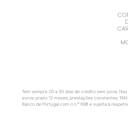
CONDIÇÕES GERAIS
CON
DE UTILIZAÇÃO
CARTÃO DE CRÉDITO
CAR
EMPRESAS -
MODALIDADE
MO
SOLIDÁRIA
Tem sempre 20 a 50 dias de crédito sem juros. Nas r
euros; prazo: 12 meses, prestações constantes; TAN 
Banco de Portugal com o n.º 698 e sujeita à respeti