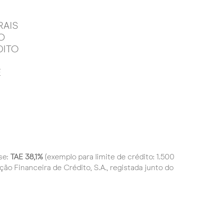
RAIS
CONDIÇÕES GERAIS
O
DE UTILIZAÇÃO
DITO
CARTÃO DE CRÉDITO
EMPRESAS -
E
MODALIDADE NÃO
SOLIDÁRIA
se:
TAE 38,1%
(exemplo para limite de crédito: 1.500
o Financeira de Crédito, S.A., registada junto do