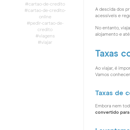
#cartao-de-credito
A descida dos pr
#cartao-de-credito-
acessíveis e reg
online
#pedir-cartao-de-
No entanto, viaj
credito
alojamento e até
#viagens
#viajar
Taxas c
Ao viajar, é imp
Vamos conhecer 
Taxas de c
Embora nem todo
convertido para