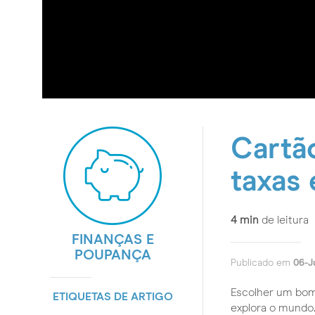
Cartã
taxas 
4
min
de leitura
FINANÇAS E
POUPANÇA
Publicado em
06-J
Escolher um bom 
ETIQUETAS DE ARTIGO
explora o mundo