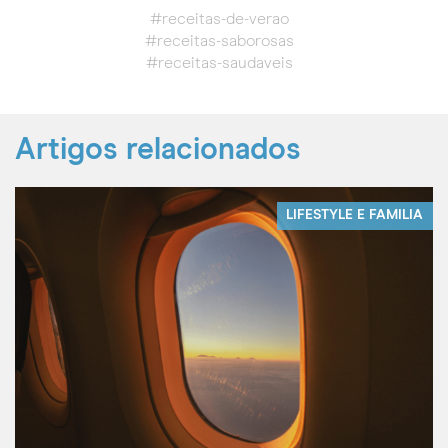
#receitas-de-verao
#receitas-saborosas
#receitas-saudaveis
Artigos relacionados
LIFESTYLE E FAMILIA