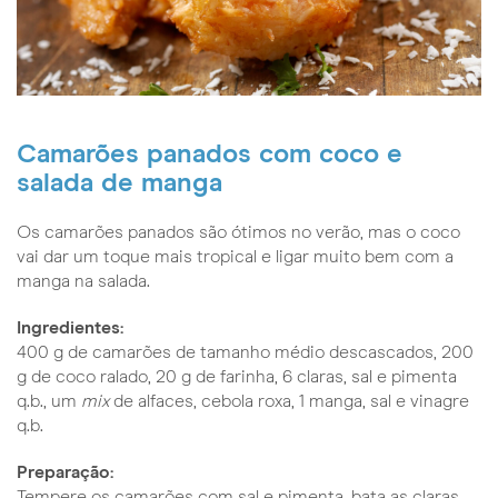
Camarões panados com coco e
salada de manga
Os camarões panados são ótimos no verão, mas o coco
vai dar um toque mais tropical e ligar muito bem com a
manga na salada.
Ingredientes:
400 g de camarões de tamanho médio descascados, 200
g de coco ralado, 20 g de farinha, 6 claras, sal e pimenta
q.b., um
mix
de alfaces, cebola roxa, 1 manga, sal e vinagre
q.b.
Preparação:
Tempere os camarões com sal e pimenta, bata as claras