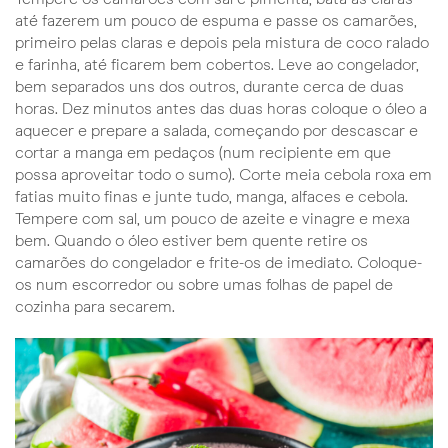
até fazerem um pouco de espuma e passe os camarões,
primeiro pelas claras e depois pela mistura de coco ralado
e farinha, até ficarem bem cobertos. Leve ao congelador,
bem separados uns dos outros, durante cerca de duas
horas. Dez minutos antes das duas horas coloque o óleo a
aquecer e prepare a salada, começando por descascar e
cortar a manga em pedaços (num recipiente em que
possa aproveitar todo o sumo). Corte meia cebola roxa em
fatias muito finas e junte tudo, manga, alfaces e cebola.
Tempere com sal, um pouco de azeite e vinagre e mexa
bem. Quando o óleo estiver bem quente retire os
camarões do congelador e frite-os de imediato. Coloque-
os num escorredor ou sobre umas folhas de papel de
cozinha para secarem.